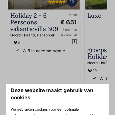
10
Holiday 2 - 6
Luxe
Vanaf
Persoons
€ 651
vakantievilla 309
3 nachten
2 personen
Noord-Holland, Hensbroek
6
groepsac
Wifi in accommodatie
Holiday
Noord-Holland,
20
Wifi in
Deze website maakt gebruik van
cookies
Bekijk het volledige aanbod
We gebruiken cookies voor een optimale