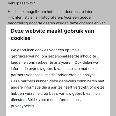
behulpzaam zijn.
Het is ook mogelijk om het chalet door ons te laten
inrichten, stylen en fotograferen. Voor een goede
beoordeling door de gasten worden deze onderdelen van
de verhuur steeds belangrijker.
Deze website maakt gebruik van
cookies
Eigen gebruik
We gebruiken cookies voor een optimale
Dat is geen enkel probleem. Echter, alleen als het chalet
gebruikservaring, om gepersonaliseerde inhoud te
beschikbaar is. Aangezien wij contracten aangaan met
bieden en ons verkeer te analyseren. Ook delen we
diverse touroperators zijn wij verplicht hun boekingen ook
informatie over uw gebruik van onze site met onze
in te vullen. Is uw chalet niet verhuurd, dan kunt u het zelf
partners voor social media, adverteren en analyse.
gebruiken.
Deze partners kunnen deze gegevens combineren met
andere informatie die u aan ze heeft verstrekt of die ze
Belastingen en BTW
hebben verzameld op basis van uw gebruik van hun
diensten. Bekijk voor meer informatie ons
Indien u uw chalet voor minimaal 140 dagen per jaar ter
privacybeleid
.
beschikking stelt voor de verhuur bent u BTW-plichtig. Dat
wil zeggen u moet BTW over de huur afdragen en mag de