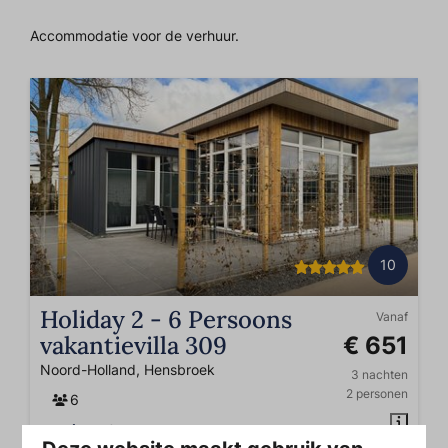
Accommodatie voor de verhuur.
10
Holiday 2 - 6 Persoons
Vanaf
vakantievilla 309
€ 651
Noord-Holland, Hensbroek
3 nachten
2 personen
6
Wifi in accommodatie