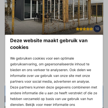
10
Deze website maakt gebruik van
Holiday 2 - 6 Persoons vakantievilla 309
Vanaf
cookies
€ 651
Noord-Holland, Hensbroek
3 nachten
6
We gebruiken cookies voor een optimale
2 personen
Wifi in accommodatie
gebruikservaring, om gepersonaliseerde inhoud te
bieden en ons verkeer te analyseren. Ook delen we
Bekijken
informatie over uw gebruik van onze site met onze
partners voor social media, adverteren en analyse.
Deze partners kunnen deze gegevens combineren met
UITGELICHT
andere informatie die u aan ze heeft verstrekt of die ze
hebben verzameld op basis van uw gebruik van hun
diensten. Bekijk voor meer informatie ons