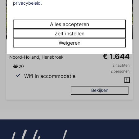
privacybeleid
.
Alles accepteren
9,3
Zelf instellen
Weigeren
Luxe groepsaccommodatie Holiday
Vanaf
€ 1.644
Noord-Holland, Hensbroek
2 nachten
20
2 personen
Wifi in accommodatie
Bekijken