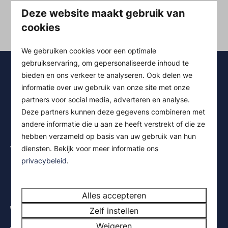
Deze website maakt gebruik van
Een uitgebreide omschrijving van deze functie volgt op
cookies
korte termijn.
We gebruiken cookies voor een optimale
gebruikservaring, om gepersonaliseerde inhoud te
bieden en ons verkeer te analyseren. Ook delen we
informatie over uw gebruik van onze site met onze
partners voor social media, adverteren en analyse.
Deze partners kunnen deze gegevens combineren met
andere informatie die u aan ze heeft verstrekt of die ze
hebben verzameld op basis van uw gebruik van hun
Kerkweg 9a
diensten. Bekijk voor meer informatie ons
1711 RR Hensbroek
privacybeleid
.
Noord- Holland
Nederland
Alles accepteren
+31 (0) 226 451 629
Zelf instellen
Weigeren